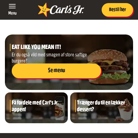
Bestil her
Menu
EAT LIKE YOU MEAN IT!
Er du også vild med smagen af store saftige
burgere?
Se menu
Få fordele med Carl's Jr.
Trænger du til en lækker
appen!
dessert?