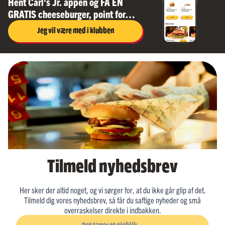
Hent Carl's Jr. appen og FÅ EN
GRATIS cheeseburger, point for
dine køb, sjove spil og nye lækre
Jeg vil være med i klubben
deals hver måned
Tilmeld nyhedsbrev
Her sker der altid noget, og vi sørger for, at du ikke går glip af det.
Tilmeld dig vores nyhedsbrev, så får du saftige nyheder og små
overraskelser direkte i indbakken.