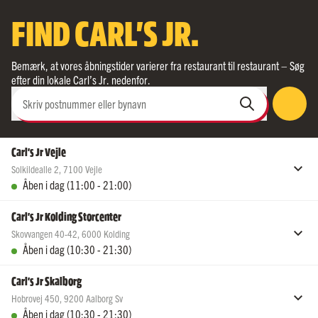
FIND CARL'S JR.
Bemærk, at vores åbningstider varierer fra restaurant til restaurant – Søg
efter din lokale Carl’s Jr. nedenfor.
Skriv postnummer eller bynavn
Carl's Jr Vejle
Solkildealle 2
,
7100
Vejle
Åben i dag (11:00 - 21:00)
Åbningstider
Carl's Jr Kolding Storcenter
Skovvangen 40-42
,
6000
Kolding
Fredag
11:00 - 21:00
Åben i dag (10:30 - 21:30)
Lørdag
11:00 - 21:00
Søndag
11:00 - 21:00
Åbningstider
Carl's Jr Skalborg
Mandag
11:00 - 21:00
Hobrovej 450
,
9200
Aalborg Sv
Fredag
10:30 - 21:30
Tirsdag
11:00 - 21:00
Åben i dag (10:30 - 21:30)