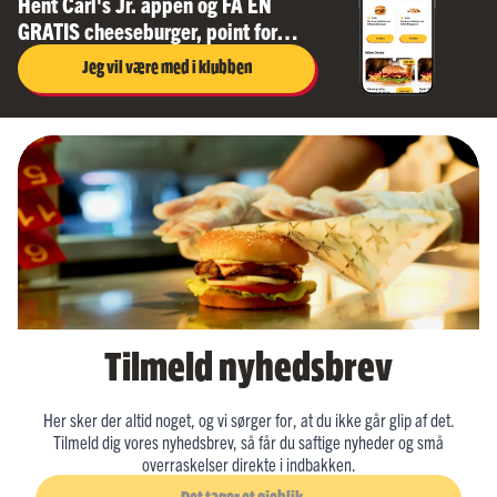
Hent Carl's Jr. appen og FÅ EN
GRATIS cheeseburger, point for
dine køb, sjove spil og nye lækre
Jeg vil være med i klubben
deals hver måned
Tilmeld nyhedsbrev
Her sker der altid noget, og vi sørger for, at du ikke går glip af det.
Tilmeld dig vores nyhedsbrev, så får du saftige nyheder og små
overraskelser direkte i indbakken.