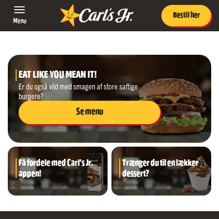
Bestil her
Menu
EAT LIKE YOU MEAN IT!
Er du også vild med smagen af store saftige
burgere?
Se menu
Få fordele med Carl's Jr.
Trænger du til en lækker
appen!
dessert?