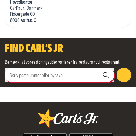
Hovedkontor
Carl’s Jr. Danmark
Fiskergade 60
8000 Aarhus C
FIND CARL'S JR
Bemærk, at vores åbningstider varierer fra restaurant til restaurant.
Skriv postnummer eller bynavn