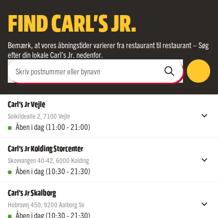
FIND CARL'S JR.
Bemærk, at vores åbningstider varierer fra restaurant til restaurant – Søg
efter din lokale Carl’s Jr. nedenfor.
Skriv postnummer eller bynavn
Carl's Jr Vejle
Solkildealle 2
,
7100
Vejle
Åben i dag (11:00 - 21:00)
Åbningstider
Carl's Jr Kolding Storcenter
Skovvangen 40-42
,
6000
Kolding
Fredag
11:00 - 21:00
Åben i dag (10:30 - 21:30)
Lørdag
11:00 - 21:00
Søndag
11:00 - 21:00
Åbningstider
Carl's Jr Skalborg
Mandag
11:00 - 21:00
Hobrovej 450
,
9200
Aalborg Sv
Fredag
10:30 - 21:30
Tirsdag
11:00 - 21:00
Åben i dag (10:30 - 21:30)