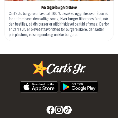
For ægte burgerelskere
Carl’s Jr. burgere er lavet af 100 % oksekød og grilles over åben ild
for at fremhæve den saftige smag. Hver burger tilberedes først, når
den bestilles, så din burger er altid frisklavet og fuld af smag. Derfor
er Carl’s Jr. er blevet et favoritsted for burgerelskere, der sætter
pris på store, velsmagende og unikke burgere.