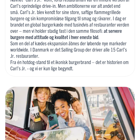
Carl’s oprindelige drive-in. Men ambitionerne var alt andet end
små. Carl’s Jr. blev kendt for sine store, saftige flammegrillede
burgere og sin kompromisløse tilgang til smag og råvarer. I dag er
brandet en global burgerkæde med tusindvis af restauranter verden
over – men vi holder stadig fast i den samme filosofi:
at servere
burgere med attitude og kvalitet i hver eneste bid
.
Som en del af kædes ekspansion åbnes der løbende nye markeder
worldwide. I Danmark er det
Salling Group der driver alle 15 Carl’s
Jr. restauranter.
Fra én hotdog-stand til et ikonisk burgerbrand – det er historien om
Carl’s Jr. - og vi er kun lige begyndt.