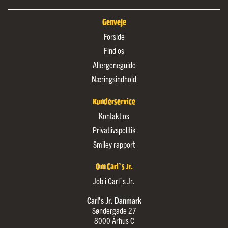
Genveje
Forside
Find os
Allergeneguide
Næringsindhold
Kunderservice
Kontakt os
Privatlivspolitik
Smiley rapport
Om Carl`s Jr.
Job i Carl`s Jr.
Carl's Jr. Danmark
Søndergade 27
8000 Århus C