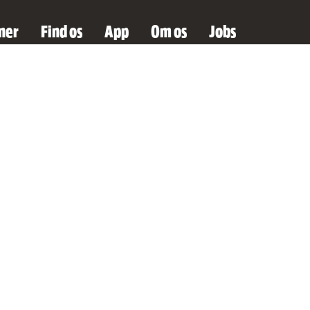
ner
Find os
App
Om os
Jobs