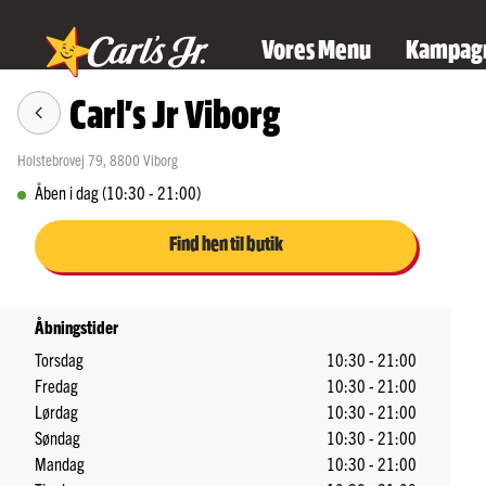
Vores Menu
Kampag
Carl's Jr Viborg
Holstebrovej 79
,
8800
Viborg
Åben i dag (10:30 - 21:00)
Find hen til butik
Åbningstider
Torsdag
10:30 - 21:00
Fredag
10:30 - 21:00
Lørdag
10:30 - 21:00
Søndag
10:30 - 21:00
Mandag
10:30 - 21:00