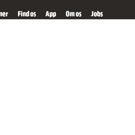
ner
Find os
App
Om os
Jobs